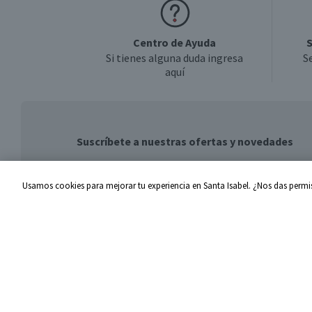
Centro de Ayuda
S
Si tienes alguna duda ingresa
S
aquí
Suscríbete a nuestras ofertas y novedades
Usamos cookies para mejorar tu experiencia en Santa Isabel. ¿Nos das permis
Centro de Ayuda
Santa I
Problemas con tu pedido
Proveed