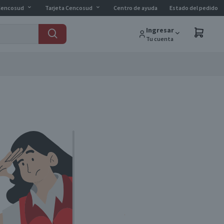
Cencosud
Tarjeta Cencosud
Centro de ayuda
Estado del pedido
Ingresar
Tu cuenta