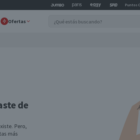
Puntos 
Ofertas
aste de
xiste. Pero,
rtas más