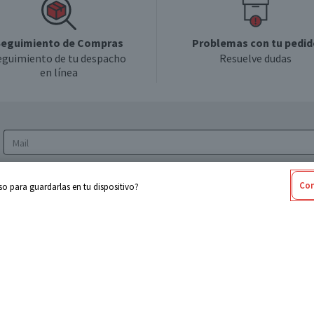
eguimiento de Compras
Problemas con tu pedid
eguimiento de tu despacho
Resuelve dudas
en línea
Acepto los
Términos y Condiciones
y la
Política
Con
o para guardarlas en tu dispositivo?
de privacidad y de tratamiento de datos
personales
sabel
Cencosud
ores
Paris