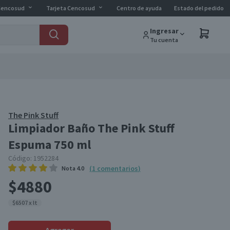
Cencosud
Tarjeta Cencosud
Centro de ayuda
Estado del pedido
Ingresar
Tu cuenta
The Pink Stuff
Limpiador Baño The Pink Stuff
Espuma 750 ml
Código:
1952284
(
1
comentarios
)
Nota
4.0
$4880
$6507 x lt