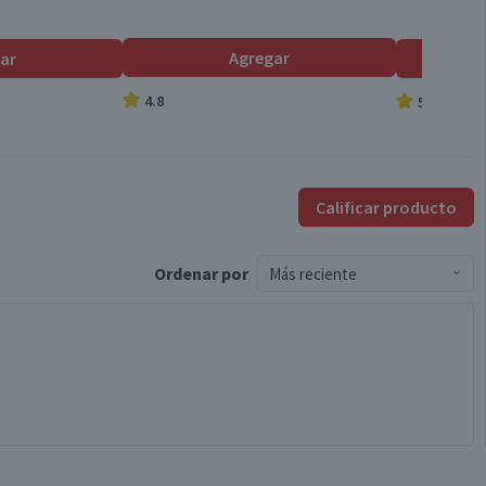
Reino Unido
Agregar
ar
Ruibarbo
4.8
5.0
Espuma Activa Baño
Calificar producto
Válida hasta su fecha de caducidad
Ordenar
por
Más reciente