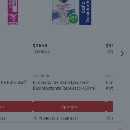
$2650
$3310
$5889 x lt
$7356 x lt
Lysoform
Lysoform
he Pink Stuff
Limpiador de Baño Lysoform
Limpiador d
Desinfectante Repuesto 450 ml
Antibacteri
ar
Agregar
car
Producto sin calificar
Producto s