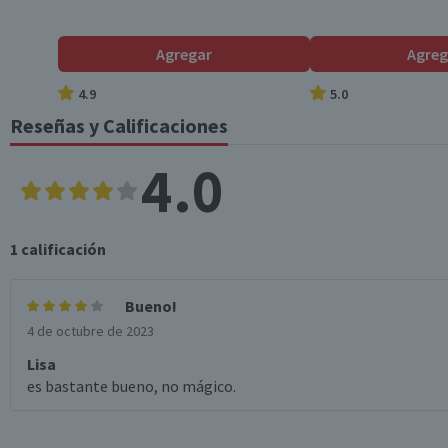
País de Origen
Agregar
Agreg
Aroma
4.9
5.0
Reseñas y Calificaciones
Modelo
4.0
Garantía Mínima Legal
1
calificación
Bueno!
4 de octubre de 2023
Lisa
es bastante bueno, no mágico.