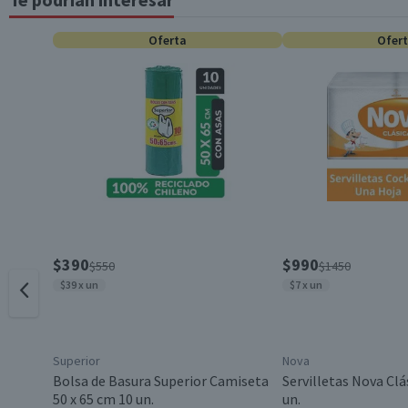
Tipo de Producto
Oferta
Ofer
Característica Sustentable
Dimensiones
Beneficios
$390
$990
$550
$1450
$39 x un
$7 x un
Envase
Formato
Superior
Nova
Bolsa de Basura Superior Camiseta
Servilletas Nova Clá
50 x 65 cm 10 un.
un.