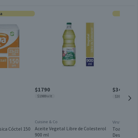
Limpiador de Inodoro
ta
Producto Cruelty Free
17 x 10 x 6 cm
Eliminación eficaz de suciedad y manchas - Eliminación de
gérmenes y bacterias - Previene olores desagradables -
Remoción de hongos y moho
$1790
$3490
$465
$1989 x lt
$39 x un
Plástico Reciclable
Líquido
Cuisine & Co
Virutex
Aceite Vegetal Libre de Colesterol
sica Cóctel 150
Toallas Húm
900 ml
Desinfectan