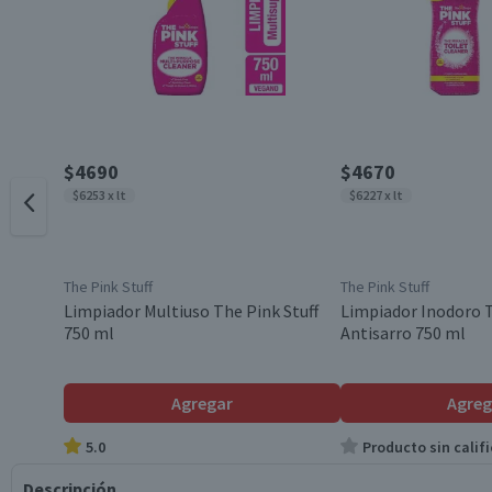
$4690
$4670
$6253 x lt
$6227 x lt
The Pink Stuff
The Pink Stuff
Limpiador Multiuso The Pink Stuff
Limpiador Inodoro T
750 ml
Antisarro 750 ml
Agregar
Agreg
5.0
Producto sin califi
Descripción