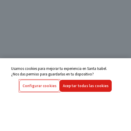
Usamos cookies para mejorar tu experiencia en Santa Isabel.
¿Nos das permiso para guardarlas en tu dispositivo?
Configurar cookies
Aceptar todas las cookies
Centro de Ayuda
Si tienes alguna duda ingresa aquí
Seguimiento de Compras