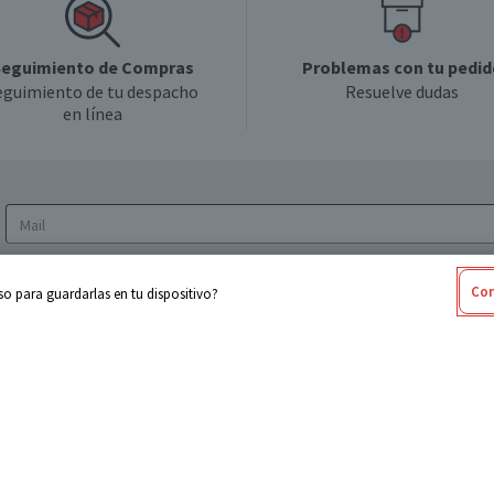
eguimiento de Compras
Problemas con tu pedid
eguimiento de tu despacho
Resuelve dudas
en línea
Acepto los
Términos y Condiciones
y la
Política
Con
o para guardarlas en tu dispositivo?
de privacidad y de tratamiento de datos
personales
sabel
Cencosud
ores
Paris