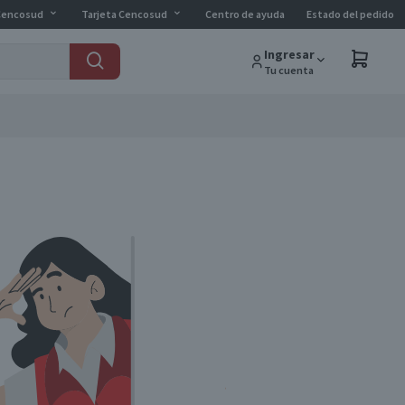
Cencosud
Tarjeta Cencosud
Centro de ayuda
Estado del pedido
Ingresar
Tu cuenta