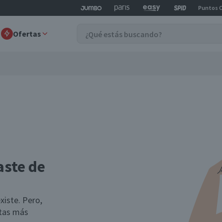
Puntos 
Ofertas
aste de
xiste. Pero,
rtas más