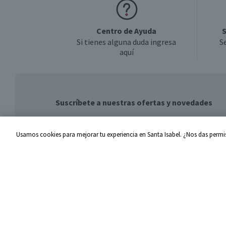
Centro de Ayuda
S
Si tienes alguna duda ingresa
S
aquí
Suscríbete a nuestras ofertas y novedades
Usamos cookies para mejorar tu experiencia en Santa Isabel. ¿Nos das permis
Centro de Ayuda
Santa I
Problemas con tu pedido
Proveed