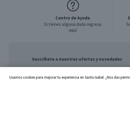
Centro de Ayuda
S
Si tienes alguna duda ingresa
S
aquí
Suscríbete a nuestras ofertas y novedades
Usamos cookies para mejorar tu experiencia en Santa Isabel. ¿Nos das permis
Centro de Ayuda
Santa I
Problemas con tu pedido
Proveed