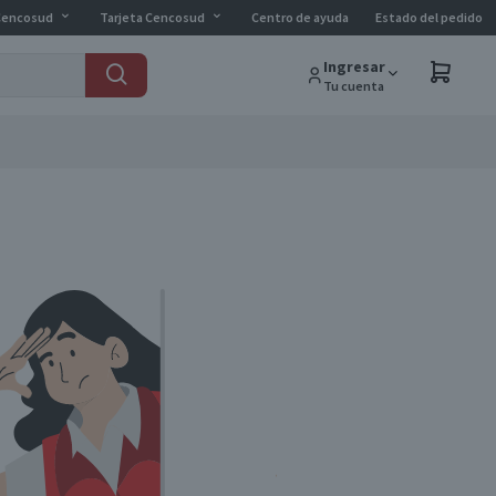
Cencosud
Tarjeta Cencosud
Centro de ayuda
Estado del pedido
Ingresar
Tu cuenta