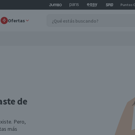
Puntos 
Ofertas
aste de
xiste. Pero,
rtas más