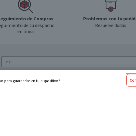
eguimiento de Compras
Problemas con tu pedid
eguimiento de tu despacho
Resuelve dudas
en línea
Acepto los
Términos y Condiciones
y la
Política
Con
o para guardarlas en tu dispositivo?
de privacidad y de tratamiento de datos
personales
sabel
Cencosud
ores
Paris