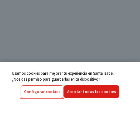
Usamos cookies para mejorar tu experiencia en Santa Isabel.
¿Nos das permiso para guardarlas en tu dispositivo?
Configurar cookies
Aceptar todas las cookies
Centro de Ayuda
Si tienes alguna duda ingresa aquí
Seguimiento de Compras