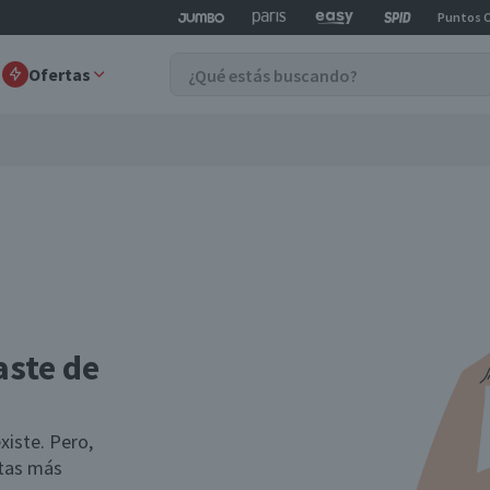
Puntos 
Ofertas
aste de
xiste. Pero,
rtas más