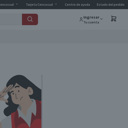
Cencosud
Tarjeta Cencosud
Centro de ayuda
Estado del pedido
Ingresar
Tu cuenta