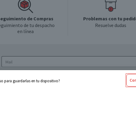
eguimiento de Compras
Problemas con tu pedid
eguimiento de tu despacho
Resuelve dudas
en línea
Acepto los
Términos y Condiciones
y la
Política
Con
o para guardarlas en tu dispositivo?
de privacidad y de tratamiento de datos
personales
sabel
Cencosud
ores
Paris