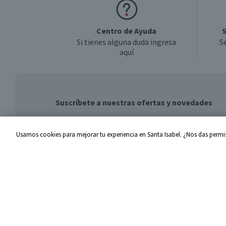
Centro de Ayuda
S
Si tienes alguna duda ingresa
S
aquí
Suscríbete a nuestras ofertas y novedades
Usamos cookies para mejorar tu experiencia en Santa Isabel. ¿Nos das permis
Centro de Ayuda
Santa I
Problemas con tu pedido
Proveed