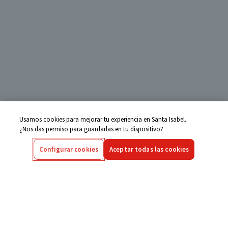
Usamos cookies para mejorar tu experiencia en Santa Isabel.
¿Nos das permiso para guardarlas en tu dispositivo?
Configurar cookies
Aceptar todas las cookies
Centro de Ayuda
Si tienes alguna duda ingresa aquí
Seguimiento de Compras