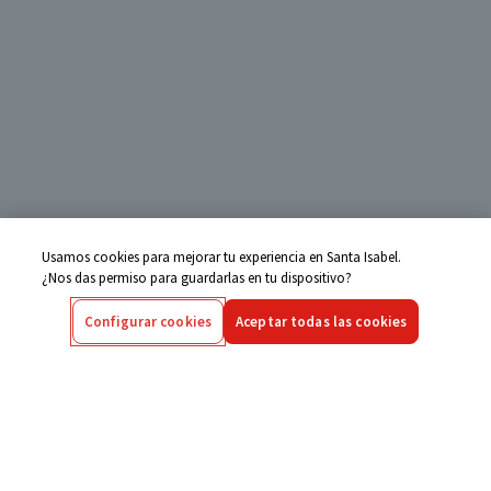
Usamos cookies para mejorar tu experiencia en Santa Isabel.
¿Nos das permiso para guardarlas en tu dispositivo?
Configurar cookies
Aceptar todas las cookies
Centro de Ayuda
Si tienes alguna duda ingresa aquí
Seguimiento de Compras