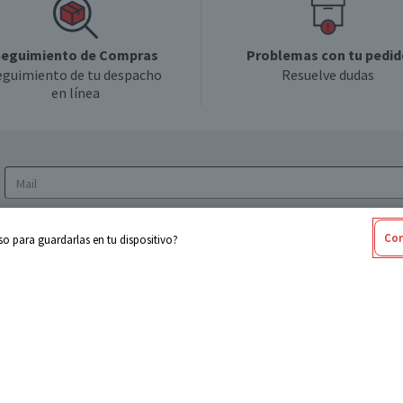
eguimiento de Compras
Problemas con tu pedid
eguimiento de tu despacho
Resuelve dudas
en línea
Acepto los
Términos y Condiciones
y la
Política
Con
o para guardarlas en tu dispositivo?
de privacidad y de tratamiento de datos
personales
sabel
Cencosud
ores
Paris