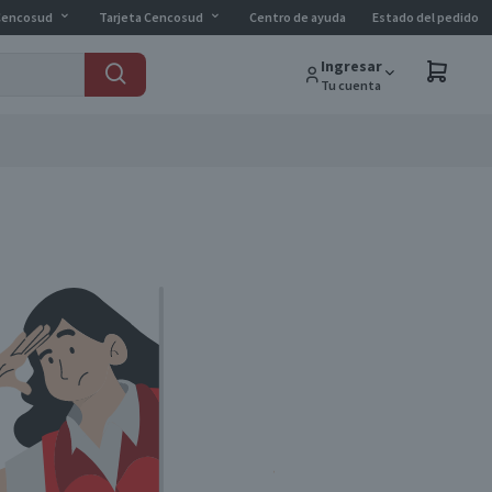
Cencosud
Tarjeta Cencosud
Centro de ayuda
Estado del pedido
Ingresar
Tu cuenta