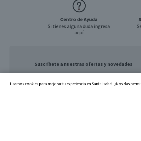
Centro de Ayuda
S
Si tienes alguna duda ingresa
S
aquí
Suscríbete a nuestras ofertas y novedades
Usamos cookies para mejorar tu experiencia en Santa Isabel. ¿Nos das permis
Centro de Ayuda
Santa I
Problemas con tu pedido
Proveed