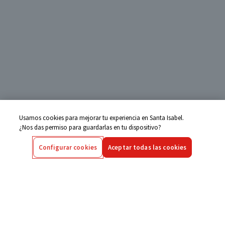
Usamos cookies para mejorar tu experiencia en Santa Isabel.
¿Nos das permiso para guardarlas en tu dispositivo?
Configurar cookies
Aceptar todas las cookies
Centro de Ayuda
Si tienes alguna duda ingresa aquí
Seguimiento de Compras