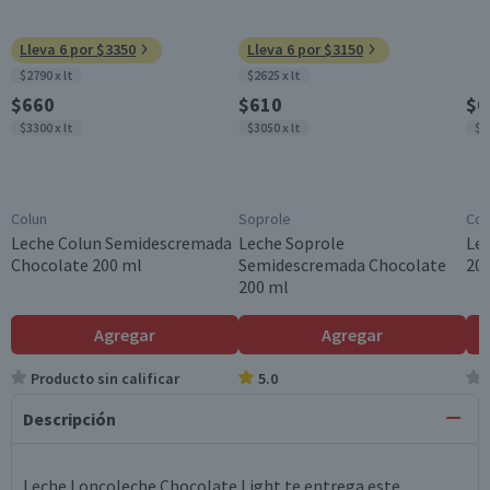
Lleva 6 por $3350
Lleva 6 por $3150
$2790 x lt
$2625 x lt
$660
$610
$6
$3300 x lt
$3050 x lt
$3
Colun
Soprole
Col
Leche Colun Semidescremada
Leche Soprole
Lec
Chocolate 200 ml
Semidescremada Chocolate
20
200 ml
Agregar
Agregar
Producto sin calificar
5.0
Descripción
Leche Loncoleche Chocolate Light te entrega este