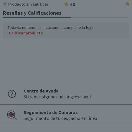
Sodio (mg)
92
184
Producto sin calificar
4.8
Reseñas y Calificaciones
*Ingesta de referencia de un adulto promedio (8400 kj / 2000 kcal)
Todavía no tiene calificaciones, comparte la tuya.
Calificar producto
Centro de Ayuda
Si tienes alguna duda ingresa aquí
Seguimiento de Compras
Seguimiento de tu despacho en línea