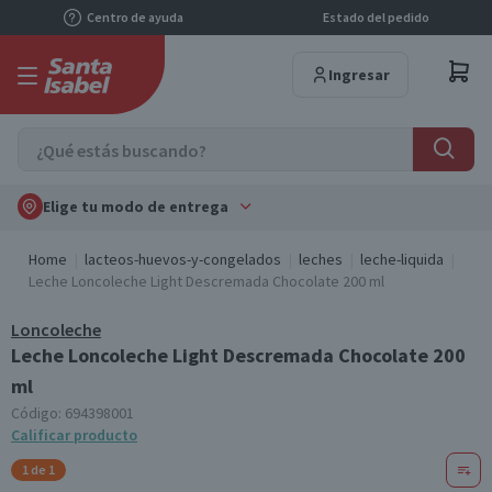
Centro de ayuda
Estado del pedido
Ingresar
Elige tu modo de entrega
Home
lacteos-huevos-y-congelados
leches
leche-liquida
Leche Loncoleche Light Descremada Chocolate 200 ml
Loncoleche
Leche Loncoleche Light Descremada Chocolate 200
ml
Código:
694398001
Calificar producto
1 de 1