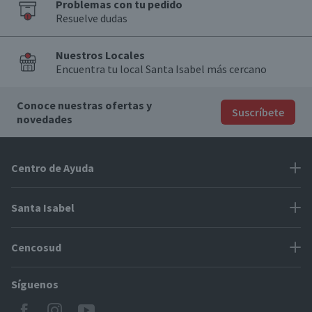
Problemas con tu pedido
Resuelve dudas
Nuestros Locales
Encuentra tu local Santa Isabel más cercano
Conoce nuestras ofertas y
Suscríbete
novedades
Centro de Ayuda
Problemas con tu pedido
Santa Isabel
Información de pago
Proveedores
Cencosud
Cómo modificar mis datos
Espacio Mypes
Modos de entrega y cobertura
Síguenos
Paris
Concursos
Locales Santa Isabel
Jumbo