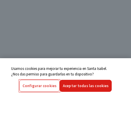
Usamos cookies para mejorar tu experiencia en Santa Isabel.
¿Nos das permiso para guardarlas en tu dispositivo?
Configurar cookies
Aceptar todas las cookies
Centro de Ayuda
Si tienes alguna duda ingresa aquí
Seguimiento de Compras