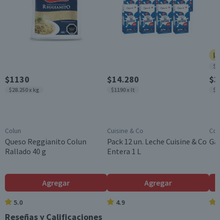
Ll
$8
$1130
$14.280
$3
$28.250 x kg
$1190 x lt
$9
Colun
Cuisine & Co
Cos
Queso Reggianito Colun
Pack 12 un. Leche Cuisine & Co
Gal
Rallado 40 g
Entera 1 L
Agregar
Agregar
5.0
4.9
Reseñas y Calificaciones