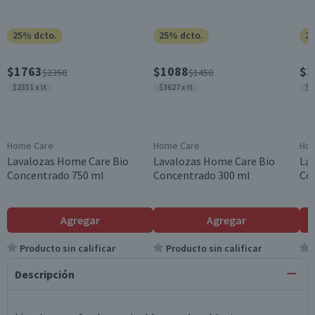
25% dcto.
25% dcto.
25
$1763
$1088
$2
$2350
$1450
$2351 x lt
$3627 x lt
$1
Home Care
Home Care
Hom
Lavalozas Home Care Bio
Lavalozas Home Care Bio
La
Concentrado 750 ml
Concentrado 300 ml
Con
Agregar
Agregar
Producto sin calificar
Producto sin calificar
Descripción