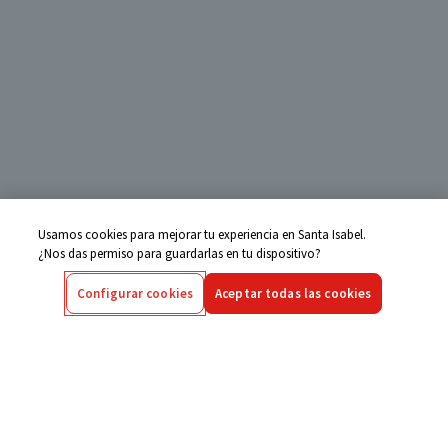
Usamos cookies para mejorar tu experiencia en Santa Isabel.
¿Nos das permiso para guardarlas en tu dispositivo?
Configurar cookies
Aceptar todas las cookies
Centro de Ayuda
Si tienes alguna duda ingresa aquí
Seguimiento de Compras