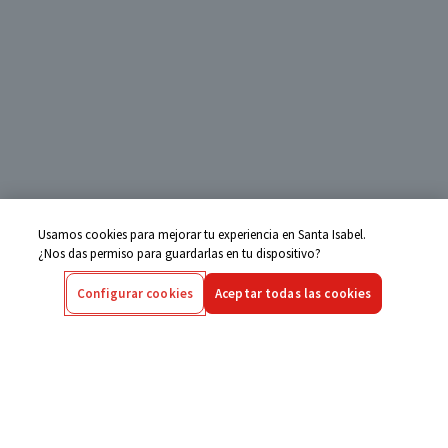
Usamos cookies para mejorar tu experiencia en Santa Isabel.
¿Nos das permiso para guardarlas en tu dispositivo?
Configurar cookies
Aceptar todas las cookies
Centro de Ayuda
Si tienes alguna duda ingresa aquí
Seguimiento de Compras