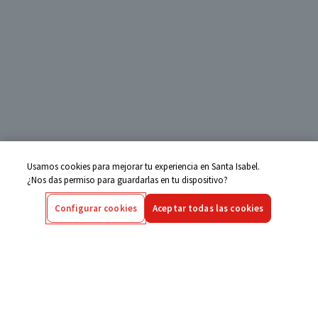
Usamos cookies para mejorar tu experiencia en Santa Isabel.
¿Nos das permiso para guardarlas en tu dispositivo?
Configurar cookies
Aceptar todas las cookies
Centro de Ayuda
Si tienes alguna duda ingresa aquí
Seguimiento de Compras