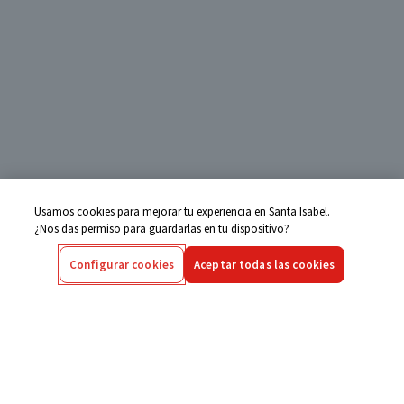
Usamos cookies para mejorar tu experiencia en Santa Isabel.
¿Nos das permiso para guardarlas en tu dispositivo?
Configurar cookies
Aceptar todas las cookies
Centro de Ayuda
Si tienes alguna duda ingresa aquí
Seguimiento de Compras