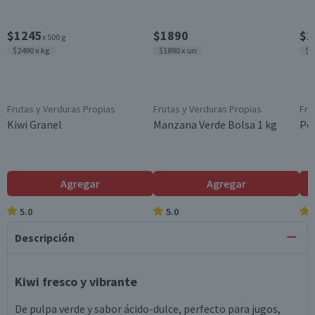
$1245
$1890
$1
x 500 g
$2490 x kg
$1890 x un
$1
Frutas y Verduras Propias
Frutas y Verduras Propias
Fru
Kiwi Granel
Manzana Verde Bolsa 1 kg
Per
Agregar
Agregar
5.0
5.0
Descripción
Kiwi fresco y vibrante
De pulpa verde y sabor ácido-dulce, perfecto para jugos,