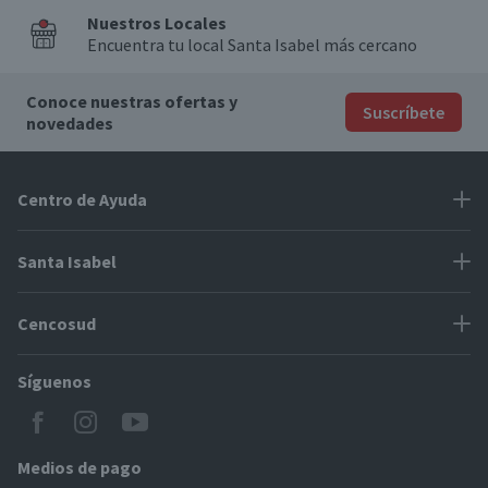
Nuestros Locales
Encuentra tu local Santa Isabel más cercano
Conoce nuestras ofertas y
Suscríbete
novedades
Centro de Ayuda
Problemas con tu pedido
Santa Isabel
Información de pago
Proveedores
Cencosud
Cómo modificar mis datos
Espacio Mypes
Modos de entrega y cobertura
Síguenos
Paris
Concursos
Locales Santa Isabel
Jumbo
CyberDay
Cómo comprar en SantaIsabel.cl
Easy
Medios de pago
BlackFriday