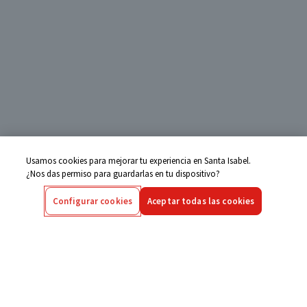
Usamos cookies para mejorar tu experiencia en Santa Isabel.
¿Nos das permiso para guardarlas en tu dispositivo?
Configurar cookies
Aceptar todas las cookies
Centro de Ayuda
Si tienes alguna duda ingresa aquí
Seguimiento de Compras