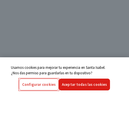
Usamos cookies para mejorar tu experiencia en Santa Isabel.
¿Nos das permiso para guardarlas en tu dispositivo?
Configurar cookies
Aceptar todas las cookies
Centro de Ayuda
Si tienes alguna duda ingresa aquí
Seguimiento de Compras