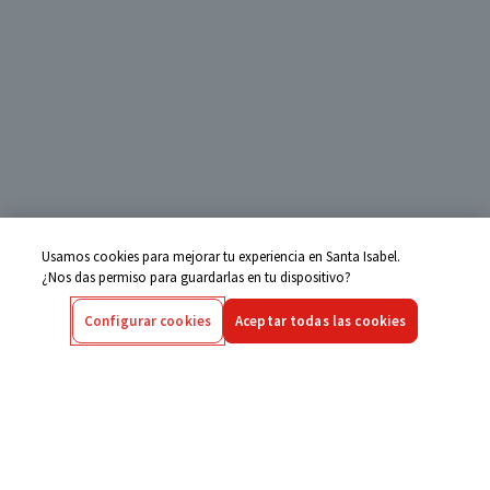
Usamos cookies para mejorar tu experiencia en Santa Isabel.
¿Nos das permiso para guardarlas en tu dispositivo?
Configurar cookies
Aceptar todas las cookies
Centro de Ayuda
Si tienes alguna duda ingresa aquí
Seguimiento de Compras