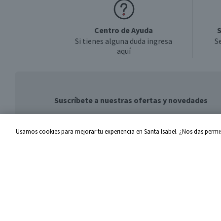
Centro de Ayuda
S
Si tienes alguna duda ingresa
S
aquí
Suscríbete a nuestras ofertas y novedades
Usamos cookies para mejorar tu experiencia en Santa Isabel. ¿Nos das permis
Centro de Ayuda
Santa I
Problemas con tu pedido
Proveed