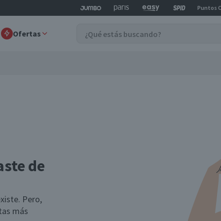
Puntos 
Ofertas
aste de
xiste. Pero,
rtas más