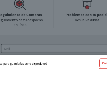
eguimiento de Compras
Problemas con tu pedid
eguimiento de tu despacho
Resuelve dudas
en línea
Acepto los
Términos y Condiciones
y la
Política
Con
o para guardarlas en tu dispositivo?
de privacidad y de tratamiento de datos
personales
sabel
Cencosud
ores
Paris