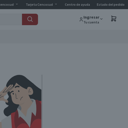
Cencosud
Tarjeta Cencosud
Centro de ayuda
Estado del pedido
Ingresar
Tu cuenta