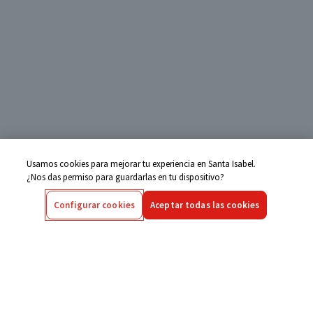
Usamos cookies para mejorar tu experiencia en Santa Isabel.
¿Nos das permiso para guardarlas en tu dispositivo?
Configurar cookies
Aceptar todas las cookies
Centro de Ayuda
Si tienes alguna duda ingresa aquí
Seguimiento de Compras