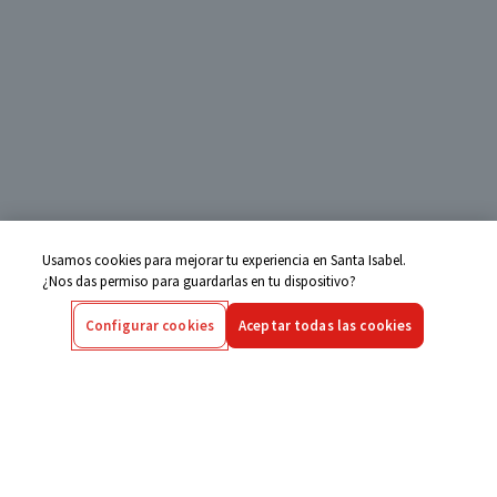
Usamos cookies para mejorar tu experiencia en Santa Isabel.
¿Nos das permiso para guardarlas en tu dispositivo?
Configurar cookies
Aceptar todas las cookies
Centro de Ayuda
Si tienes alguna duda ingresa aquí
Seguimiento de Compras