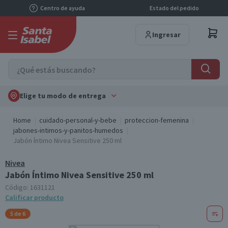
Centro de ayuda
Estado del pedido
Ingresar
Elige tu modo de entrega
Home
cuidado-personal-y-bebe
proteccion-femenina
jabones-intimos-y-panitos-humedos
Jabón Íntimo Nivea Sensitive 250 ml
Nivea
Jabón Íntimo Nivea Sensitive 250 ml
Código:
1631121
Calificar producto
5 de 6