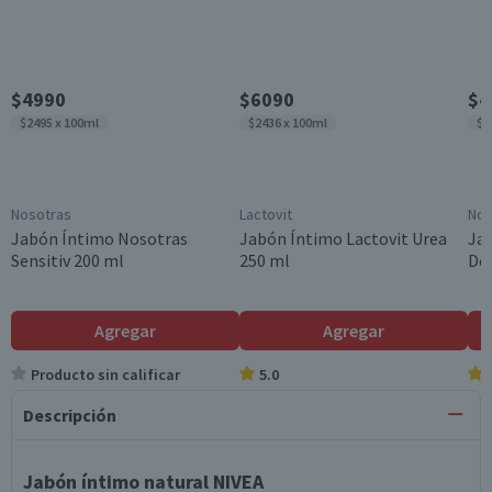
$4990
$6090
$4
$2495 x 100ml
$2436 x 100ml
$2
Nosotras
Lactovit
Nos
Jabón Íntimo Nosotras
Jabón Íntimo Lactovit Urea
Ja
Sensitiv 200 ml
250 ml
Def
Agregar
Agregar
Producto sin calificar
5.0
Descripción
Jabón íntimo natural NIVEA