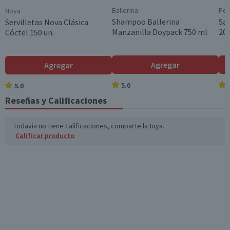
Ballerina
Pom
Nova
Shampoo Ballerina
Sa
Servilletas Nova Clásica
Manzanilla Doypack 750 ml
200
Cóctel 150 un.
Agregar
Agregar
5.0
5.0
Reseñas y Calificaciones
Todavía no tiene calificaciones, comparte la tuya.
Calificar producto