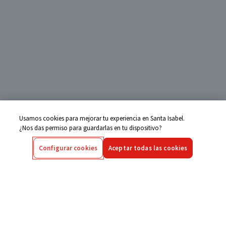
Usamos cookies para mejorar tu experiencia en Santa Isabel.
¿Nos das permiso para guardarlas en tu dispositivo?
Configurar cookies
Aceptar todas las cookies
Centro de Ayuda
Si tienes alguna duda ingresa aquí
Seguimiento de Compras