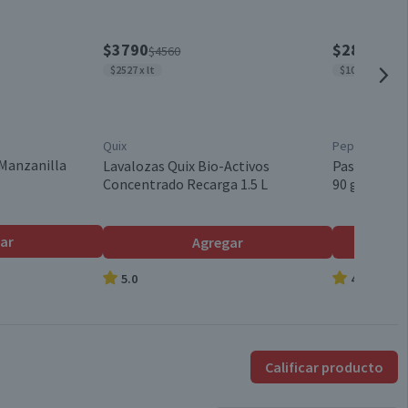
Válida hasta su fecha de caducidad
$3790
$2840
$4560
$335
$2527 x lt
$1052 x 100g
Quix
Pepsodent
Manzanilla
Lavalozas Quix Bio-Activos
Pasta Denta
Concentrado Recarga 1.5 L
90 g
ar
Agregar
5.0
4.7
Calificar producto