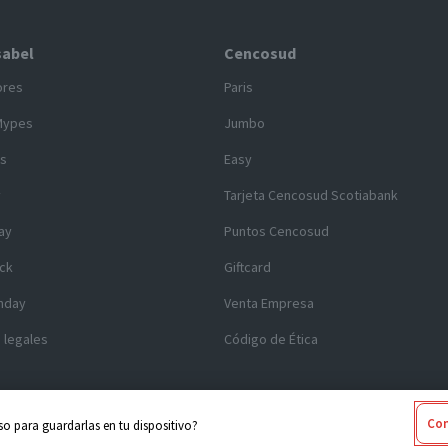
sabel
Cencosud
ores
Paris
Mypes
Jumbo
s
Easy
y
Tarjeta Cencosud Scotiabank
ay
Puntos Cencosud
ck
Giftcard
nday
Venta Empresa
 legales
Código de Ética
Con
o para guardarlas en tu dispositivo?
 2025 Cencosud - Santa Isabel
Términos y Condiciones
|
Seguridad y Pr