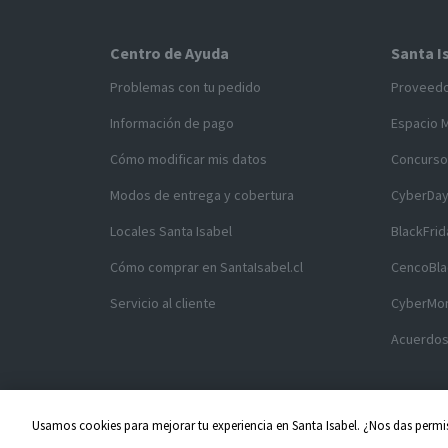
Centro de Ayuda
Santa I
Problemas con tu pedido
Proveed
Información de pago
Espacio 
Cómo modificar mis datos
Concurso
Modos de entrega y cobertura
CyberDa
Locales Santa Isabel
BlackFrid
Cómo comprar en SantaIsabel.cl
CencoBla
Servicio al cliente
CyberMo
Acuerdos
Usamos cookies para mejorar tu experiencia en Santa Isabel. ¿Nos das permis
Copyright ©