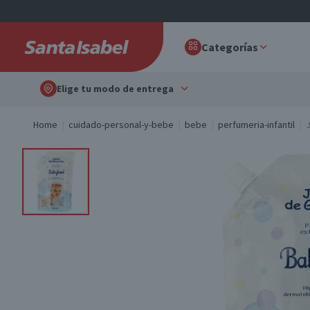
Categorías
Elige tu modo de entrega
Home
cuidado-personal-y-bebe
bebe
perfumeria-infantil