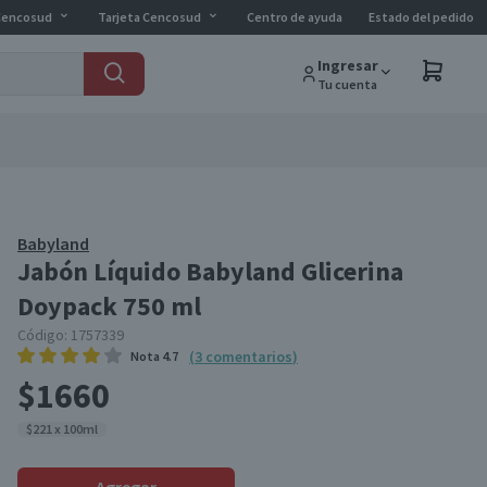
Cencosud
Tarjeta Cencosud
Centro de ayuda
Estado del pedido
Ingresar
Tu cuenta
Babyland
Jabón Líquido Babyland Glicerina
Doypack 750 ml
Código:
1757339
(
3
comentarios
)
Nota
4.7
$1660
$221 x 100ml