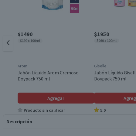
$1490
$1950
$199 x 100ml
$260 x 100ml
Arom
Giselle
Jabón Líquido Arom Cremoso
Jabón Líquido Gisell
Doypack 750 ml
Doypack 750 ml
Agregar
Agreg
Producto sin calificar
5.0
Descripción