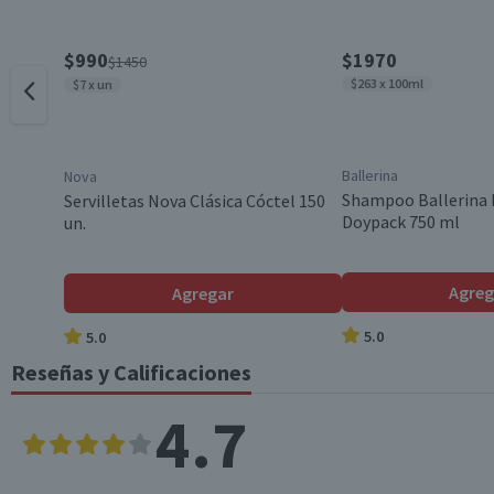
Garantía Mínima Legal
$990
$1970
$1450
$263 x 100ml
$7 x un
Ballerina
Nova
Shampoo Ballerina 
Servilletas Nova Clásica Cóctel 150
Doypack 750 ml
un.
Agreg
Agregar
5.0
5.0
Reseñas y Calificaciones
4.7