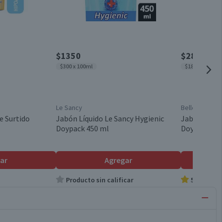
$1350
$2830
$300 x 100ml
$189 x 100ml
Le Sancy
Bellekiss
e Surtido
Jabón Líquido Le Sancy Hygienic
Jabón Líqui
Doypack 450 ml
Doypack 1.5
ar
Agregar
Producto sin calificar
5.0