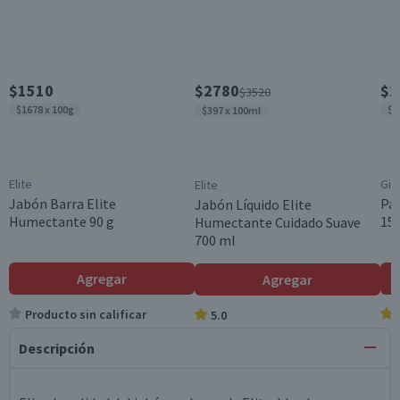
$1510
$2780
$2
$3520
$1678 x 100g
$9
$397 x 100ml
Elite
Gis
Elite
Jabón Barra Elite
Pac
Jabón Líquido Elite
Humectante 90 g
150
Humectante Cuidado Suave
700 ml
Agregar
Agregar
Producto sin calificar
5.0
Descripción