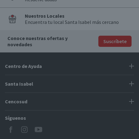
Nuestros Locales
Encuentra tu local Santa Isabel más cercano
Conoce nuestras ofertas y
Suscríbete
novedades
Centro de Ayuda
Problemas con tu pedido
Santa Isabel
Información de pago
Proveedores
Cencosud
Cómo modificar mis datos
Espacio Mypes
Modos de entrega y cobertura
Síguenos
Paris
Concursos
Locales Santa Isabel
Jumbo
CyberDay
Cómo comprar en SantaIsabel.cl