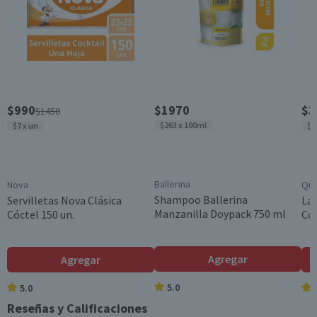
Garantía Mínima Legal
Válida hasta su fecha de caducidad
$990
$1970
$3
$1450
$263 x 100ml
$7 x un
$2
Ballerina
Nova
Qui
Shampoo Ballerina
Servilletas Nova Clásica
Lav
Manzanilla Doypack 750 ml
Cóctel 150 un.
Con
Agregar
Agregar
5.0
5.0
Reseñas y Calificaciones