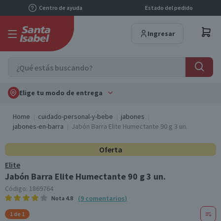
Centro de ayuda
Estado del pedido
Ingresar
Elige tu modo de entrega
Home
cuidado-personal-y-bebe
jabones
jabones-en-barra
Jabón Barra Elite Humectante 90 g 3 un.
Oferta
Elite
Jabón Barra Elite Humectante 90 g 3 un.
Código:
1869764
(
9
comentarios
)
Nota
4.8
1 de 1