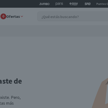
Puntos 
Ofertas
aste de
xiste. Pero,
rtas más