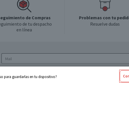
eguimiento de Compras
Problemas con tu pedid
eguimiento de tu despacho
Resuelve dudas
en línea
Acepto los
Términos y Condiciones
y la
Política
Con
o para guardarlas en tu dispositivo?
de privacidad y de tratamiento de datos
personales
sabel
Cencosud
ores
Paris