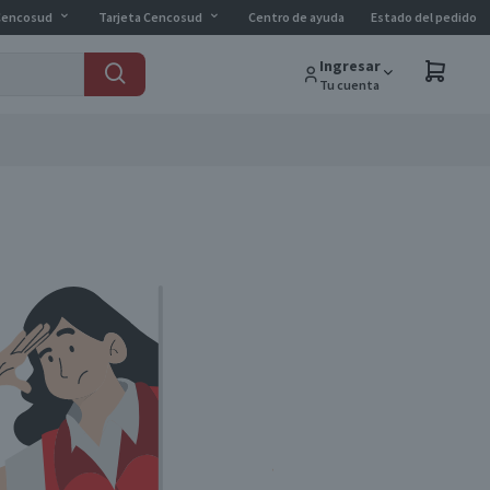
Cencosud
Tarjeta Cencosud
Centro de ayuda
Estado del pedido
Ingresar
Tu cuenta