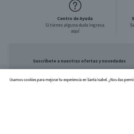
Centro de Ayuda
S
Si tienes alguna duda ingresa
S
aquí
Suscríbete a nuestras ofertas y novedades
Usamos cookies para mejorar tu experiencia en Santa Isabel. ¿Nos das permis
Centro de Ayuda
Santa I
Problemas con tu pedido
Proveed