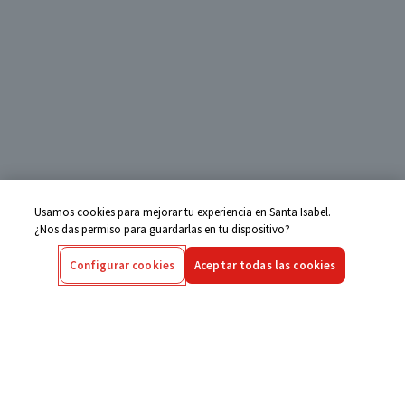
Usamos cookies para mejorar tu experiencia en Santa Isabel.
¿Nos das permiso para guardarlas en tu dispositivo?
Configurar cookies
Aceptar todas las cookies
Centro de Ayuda
Si tienes alguna duda ingresa aquí
Seguimiento de Compras