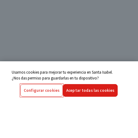
Usamos cookies para mejorar tu experiencia en Santa Isabel.
¿Nos das permiso para guardarlas en tu dispositivo?
Configurar cookies
Aceptar todas las cookies
Centro de Ayuda
Si tienes alguna duda ingresa aquí
Seguimiento de Compras