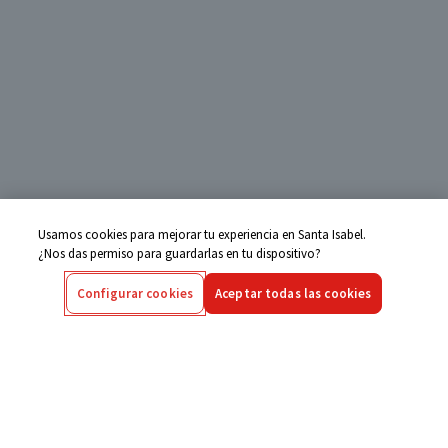
Usamos cookies para mejorar tu experiencia en Santa Isabel.
¿Nos das permiso para guardarlas en tu dispositivo?
Configurar cookies
Aceptar todas las cookies
Centro de Ayuda
Si tienes alguna duda ingresa aquí
Seguimiento de Compras