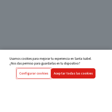
Usamos cookies para mejorar tu experiencia en Santa Isabel.
¿Nos das permiso para guardarlas en tu dispositivo?
Configurar cookies
Aceptar todas las cookies
Centro de Ayuda
Si tienes alguna duda ingresa aquí
Seguimiento de Compras