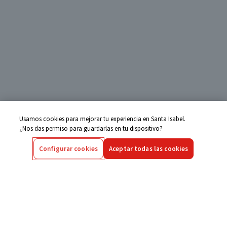
Usamos cookies para mejorar tu experiencia en Santa Isabel.
¿Nos das permiso para guardarlas en tu dispositivo?
Configurar cookies
Aceptar todas las cookies
Centro de Ayuda
Si tienes alguna duda ingresa aquí
Seguimiento de Compras