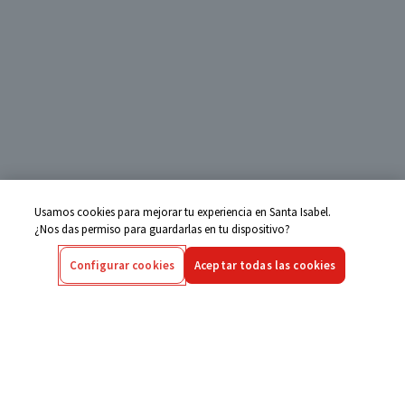
Usamos cookies para mejorar tu experiencia en Santa Isabel.
¿Nos das permiso para guardarlas en tu dispositivo?
Configurar cookies
Aceptar todas las cookies
Centro de Ayuda
Si tienes alguna duda ingresa aquí
Seguimiento de Compras