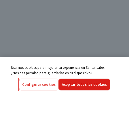
Usamos cookies para mejorar tu experiencia en Santa Isabel.
¿Nos das permiso para guardarlas en tu dispositivo?
Configurar cookies
Aceptar todas las cookies
Centro de Ayuda
Si tienes alguna duda ingresa aquí
Seguimiento de Compras