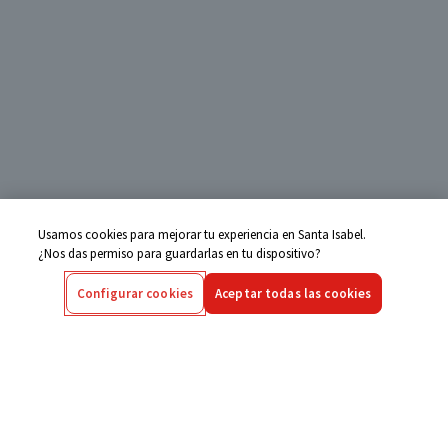
Usamos cookies para mejorar tu experiencia en Santa Isabel.
¿Nos das permiso para guardarlas en tu dispositivo?
Configurar cookies
Aceptar todas las cookies
Centro de Ayuda
Si tienes alguna duda ingresa aquí
Seguimiento de Compras