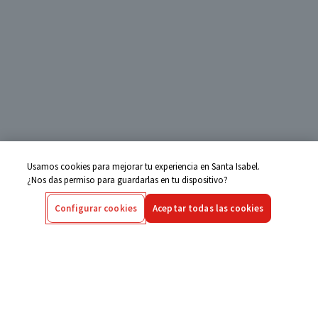
Usamos cookies para mejorar tu experiencia en Santa Isabel.
¿Nos das permiso para guardarlas en tu dispositivo?
Configurar cookies
Aceptar todas las cookies
Centro de Ayuda
Si tienes alguna duda ingresa aquí
Seguimiento de Compras