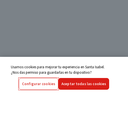
Usamos cookies para mejorar tu experiencia en Santa Isabel.
¿Nos das permiso para guardarlas en tu dispositivo?
Configurar cookies
Aceptar todas las cookies
Centro de Ayuda
Si tienes alguna duda ingresa aquí
Seguimiento de Compras