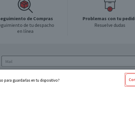
eguimiento de Compras
Problemas con tu pedid
eguimiento de tu despacho
Resuelve dudas
en línea
Acepto los
Términos y Condiciones
y la
Política
Con
o para guardarlas en tu dispositivo?
de privacidad y de tratamiento de datos
personales
sabel
Cencosud
ores
Paris