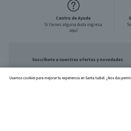
Centro de Ayuda
S
Si tienes alguna duda ingresa
S
aquí
Suscríbete a nuestras ofertas y novedades
Usamos cookies para mejorar tu experiencia en Santa Isabel. ¿Nos das permis
Centro de Ayuda
Santa I
Problemas con tu pedido
Proveed