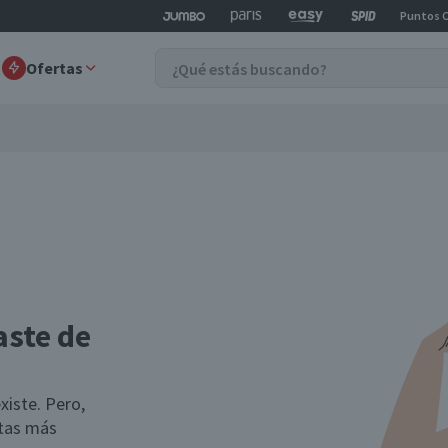
Puntos 
Ofertas
aste de
xiste. Pero,
rtas más