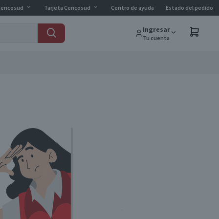
Cencosud
Tarjeta Cencosud
Centro de ayuda
Estado del pedido
Ingresar
Tu cuenta