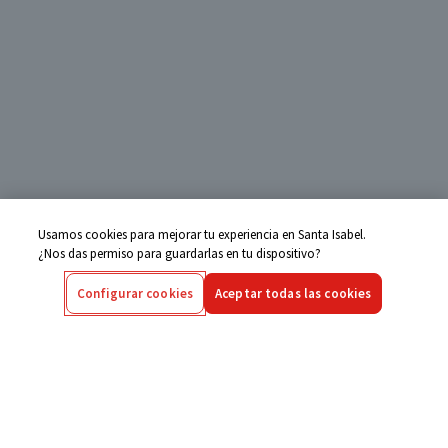
Usamos cookies para mejorar tu experiencia en Santa Isabel.
¿Nos das permiso para guardarlas en tu dispositivo?
Configurar cookies
Aceptar todas las cookies
Centro de Ayuda
Si tienes alguna duda ingresa aquí
Seguimiento de Compras