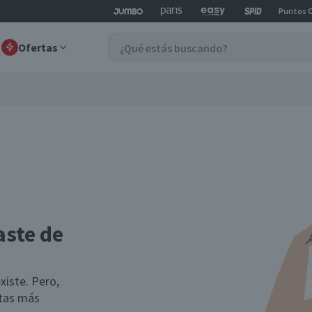
Puntos 
Ofertas
aste de
xiste. Pero,
rtas más