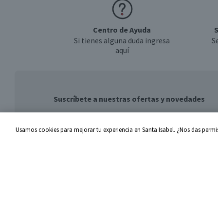
Centro de Ayuda
S
Si tienes alguna duda ingresa
S
aquí
Suscríbete a nuestras ofertas y novedades
Usamos cookies para mejorar tu experiencia en Santa Isabel. ¿Nos das permis
Centro de Ayuda
Santa I
Problemas con tu pedido
Proveed