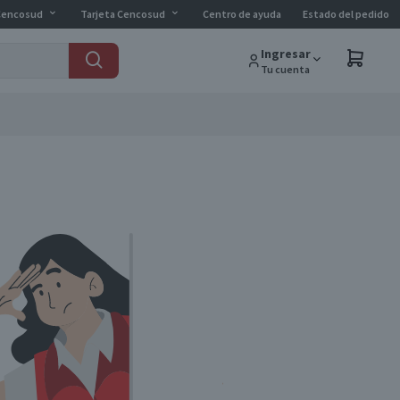
Cencosud
Tarjeta Cencosud
Centro de ayuda
Estado del pedido
Ingresar
Tu cuenta