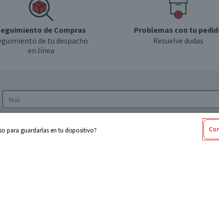
eguimiento de Compras
Problemas con tu pedid
eguimiento de tu despacho
Resuelve dudas
en línea
Acepto los
Términos y Condiciones
y la
Política
Con
o para guardarlas en tu dispositivo?
de privacidad y de tratamiento de datos
personales
sabel
Cencosud
ores
Paris