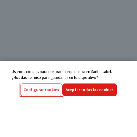
Usamos cookies para mejorar tu experiencia en Santa Isabel.
¿Nos das permiso para guardarlas en tu dispositivo?
Configurar cookies
Aceptar todas las cookies
Centro de Ayuda
Si tienes alguna duda ingresa aquí
Seguimiento de Compras