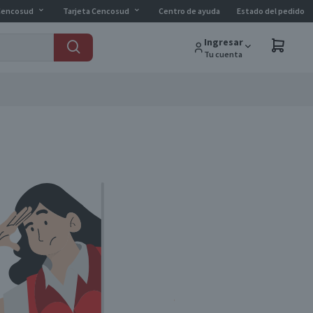
Cencosud
Tarjeta Cencosud
Centro de ayuda
Estado del pedido
Ingresar
Tu cuenta