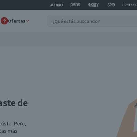
Puntos 
Ofertas
aste de
xiste. Pero,
rtas más