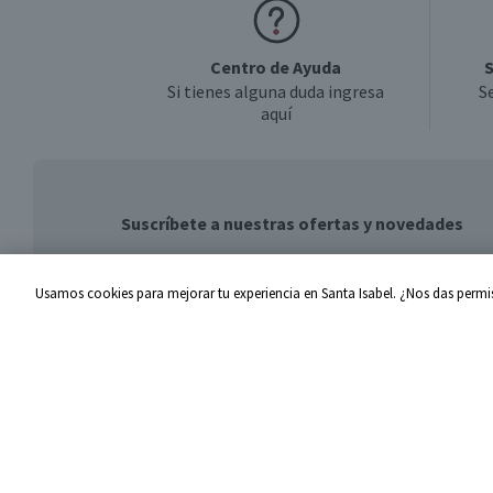
Centro de Ayuda
S
Si tienes alguna duda ingresa
S
aquí
Suscríbete a nuestras ofertas y novedades
Usamos cookies para mejorar tu experiencia en Santa Isabel. ¿Nos das permis
Centro de Ayuda
Santa I
Problemas con tu pedido
Proveed