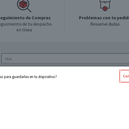
eguimiento de Compras
Problemas con tu pedid
eguimiento de tu despacho
Resuelve dudas
en línea
Acepto los
Términos y Condiciones
y la
Política
Con
o para guardarlas en tu dispositivo?
de privacidad y de tratamiento de datos
personales
sabel
Cencosud
ores
Paris