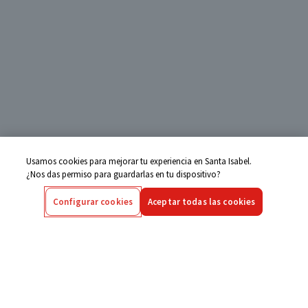
Usamos cookies para mejorar tu experiencia en Santa Isabel.
¿Nos das permiso para guardarlas en tu dispositivo?
Configurar cookies
Aceptar todas las cookies
Centro de Ayuda
Si tienes alguna duda ingresa aquí
Seguimiento de Compras