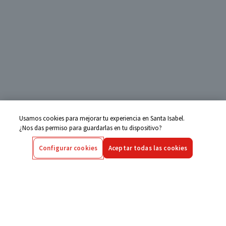
Usamos cookies para mejorar tu experiencia en Santa Isabel.
¿Nos das permiso para guardarlas en tu dispositivo?
Configurar cookies
Aceptar todas las cookies
Centro de Ayuda
Si tienes alguna duda ingresa aquí
Seguimiento de Compras