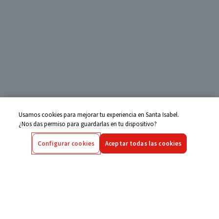
Usamos cookies para mejorar tu experiencia en Santa Isabel.
¿Nos das permiso para guardarlas en tu dispositivo?
Configurar cookies
Aceptar todas las cookies
Centro de Ayuda
Si tienes alguna duda ingresa aquí
Seguimiento de Compras