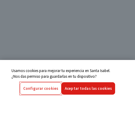
Usamos cookies para mejorar tu experiencia en Santa Isabel.
¿Nos das permiso para guardarlas en tu dispositivo?
Configurar cookies
Aceptar todas las cookies
Centro de Ayuda
Si tienes alguna duda ingresa aquí
Seguimiento de Compras