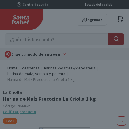
Centro de ayuda
Estado del pedido
Ingresar
Elige tu modo de entrega
Home
despensa
harinas,-postres-y-reposteria
harina-de-maiz,-semola-y-polenta
Harina de Maíz Precocida La Criolla 1 kg
La Criolla
Harina de Maíz Precocida La Criolla 1 kg
Código:
2044649
Calificar producto
1 de 1