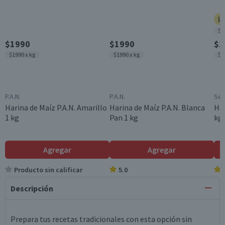
Ll
$1
$1990
$1990
$2
$1990 x kg
$1990 x kg
$2
P.A.N.
P.A.N.
Sel
Harina de Maíz P.A.N. Amarillo
Harina de Maíz P.A.N. Blanca
Har
1 kg
Pan 1 kg
kg
Agregar
Agregar
Producto sin calificar
5.0
Descripción
Prepara tus recetas tradicionales con esta opción sin