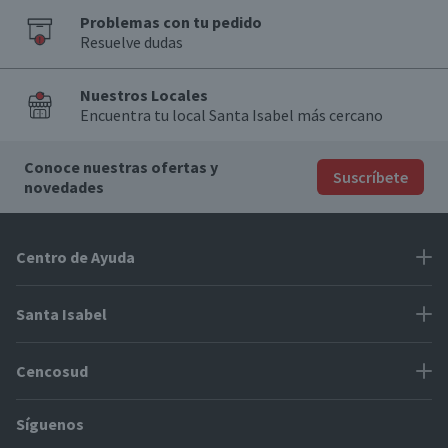
Problemas con tu pedido
Resuelve dudas
Nuestros Locales
Encuentra tu local Santa Isabel más cercano
Conoce nuestras ofertas y
Suscríbete
novedades
Centro de Ayuda
Problemas con tu pedido
Santa Isabel
Información de pago
Proveedores
Cencosud
Cómo modificar mis datos
Espacio Mypes
Modos de entrega y cobertura
Síguenos
Paris
Concursos