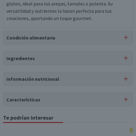
gluten, ideal para tus arepas, tamales o polenta. Su
versatilidad y nutrientes la hacen perfecta para tus
creaciones, aportando un toque gourmet.
Condición alimentaria
Certificación
Ingredientes
Apto para
Libre de
Libre de
Vegano
APLV
Lactosa
Huevo
Ingredientes
Información nutricional
Harina precocida de maíz blanco 100%.
Tabla nutricional
Puede contener
Características
Trazas
de
gluten, soya.
Valores
Por cada 1
Por cada 100g/ml
medios
porción
Tipo de Producto
Te podrían interesar
Harina de Maíz
Energía (kCal)
344
86
Almacenamiento